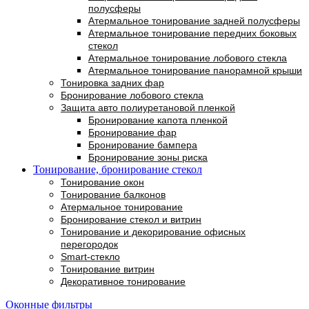
полусферы
Атермальное тонирование задней полусферы
Атермальное тонирование передних боковых
стекол
Атермальное тонирование лобового стекла
Атермальное тонирование панорамной крыши
Тонировка задних фар
Бронирование лобового стекла
Защита авто полиуретановой пленкой
Бронирование капота пленкой
Бронирование фар
Бронирование бампера
Бронирование зоны риска
Тонирование, бронирование стекол
Тонирование окон
Тонирование балконов
Атермальное тонирование
Бронирование стекол и витрин
Тонирование и декорирование офисных
перегородок
Smart-стекло
Тонирование витрин
Декоративное тонирование
Оконные фильтры