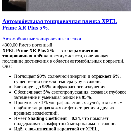
Автомобильная тонировочная пленка XPEL
Prime XR Plus 5%.
Автомобильные тонировочные пленки
4300,00
₽
метр погонный
XPEL Prime XR Plus 5%
— это
керамическая
тонировочная плёнка
премиум-класса, сочетающая
последние достижения в области автомобильных покрытий.
Она:
Поглощает
90%
солнечной энергии и
отражает 6%
,
существенно снижая температуру в салоне.
Блокирует до
98%
инфракрасного излучения.
Обеспечивает
5%
светопропускания, создавая глубокое
затемнение и уменьшая блики на
95%
.
Пропускает <1% ультрафиолетовых лучей, тем самым
надёжно защищая кожу от фотостарения и других
вредных воздействий.
Имеет
Shading Coefficient = 0.34
, что помогает
поддерживать комфортный микроклимат в салоне.
Идёт с
пожизненной гарантией
от XPEL,