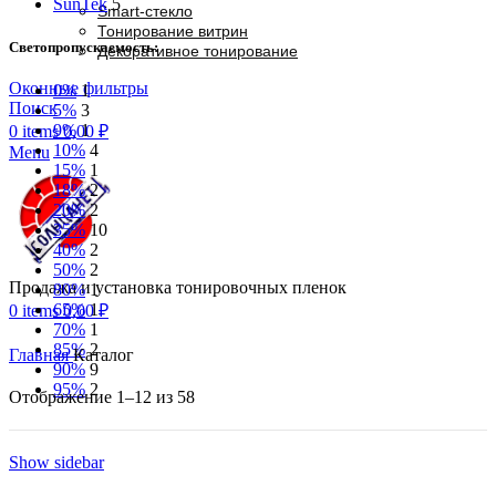
SunTek
5
Smart-стекло
Тонирование витрин
Светопропускаемость:
Декоративное тонирование
Оконные фильтры
0%
1
Поиск
5%
3
9%
1
0
items
0,00
₽
10%
4
Menu
15%
1
18%
2
20%
2
35%
10
40%
2
50%
2
Продажа и установка тонировочных пленок
80%
1
65%
1
0
items
0,00
₽
70%
1
85%
2
Главная
Каталог
90%
9
95%
2
Отображение 1–12 из 58
Show sidebar