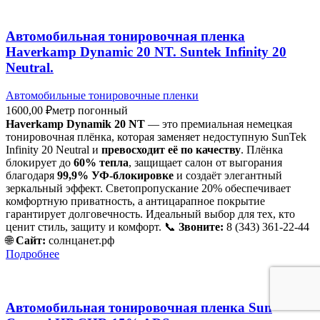
Автомобильная тонировочная пленка
Haverkamp Dynamiс 20 NT. Suntek Infinity 20
Neutral.
Автомобильные тонировочные пленки
1600,00
₽
метр погонный
Haverkamp Dynamik 20 NT
— это премиальная немецкая
тонировочная плёнка, которая заменяет недоступную SunTek
Infinity 20 Neutral и
превосходит её по качеству
. Плёнка
блокирует до
60% тепла
, защищает салон от выгорания
благодаря
99,9% УФ-блокировке
и создаёт элегантный
зеркальный эффект. Светопропускание 20% обеспечивает
комфортную приватность, а антицарапное покрытие
гарантирует долговечность. Идеальный выбор для тех, кто
ценит стиль, защиту и комфорт. 📞
Звоните:
8 (343) 361-22-44
🌐
Сайт:
солнцанет.рф
Подробнее
Автомобильная тонировочная пленка Sun