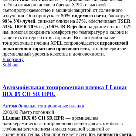
плёнка от американского бренда XPEL с высокой
светопропускаемостью и мощной защитой от солнечного
излучения. Она пропускает
50% видимого света
, блокирует
99% УФ-лучей
, снижает блики на
37%
, обеспечивает
TSER
53%
,
IRER 70%
и до
96% IR Rejection
на длине волны 1025
нм, помогая сохранить комфортную температуру в салоне и
защитить интерьер от выгорания. Все автомобильные
тонировочные плёнки XPEL сопровождаются
переносимой
пожизненной гарантией производителя
, что подчёркивает
премиальный уровень качества и долговечности.
В корзину
Sold out
Автомобильная тонировочная пленка LLumar
IRX 05 CH SR HPR.
Автомобильные тонировочные пленки
2200,00
₽
метр погонный
LLumar IRX 05 CH SR HPR
— премиальная
нанокерамическая тонировочная плёнка для автомобиля с
глубоким затемнением и максимальной защитой от
солнечного тепла. Она пропускает всего
6% видимого света
,