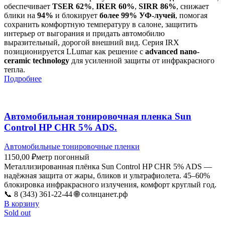
обеспечивает
TSER 62%
,
IRER 60%
,
SIRR 86%
, снижает
блики на
94%
и блокирует
более 99% УФ-лучей
, помогая
сохранить комфортную температуру в салоне, защитить
интерьер от выгорания и придать автомобилю
выразительный, дорогой внешний вид. Серия IRX
позиционируется LLumar как решение с
advanced nano-
ceramic technology
для усиленной защиты от инфракрасного
тепла.
Подробнее
Автомобильная тонировочная пленка Sun
Control HP CHR 5% ADS.
Автомобильные тонировочные пленки
1150,00
₽
метр погонный
Металлизированная плёнка Sun Control HP CHR 5% ADS —
надёжная защита от жары, бликов и ультрафиолета. 45–60%
блокировка инфракрасного излучения, комфорт круглый год.
📞 8 (343) 361-22-44 🌐 солнцанет.рф
В корзину
Sold out