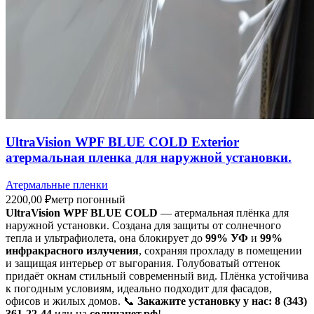
UltraVision WPF BLUE COLD Exterior
атермальная пленка для наружной установки.
Атермальные пленки
2200,00
₽
метр погонный
UltraVision WPF BLUE COLD
— атермальная плёнка для
наружной установки. Создана для защиты от солнечного
тепла и ультрафиолета, она блокирует до
99% УФ
и
99%
инфракрасного излучения
, сохраняя прохладу в помещении
и защищая интерьер от выгорания. Голубоватый оттенок
придаёт окнам стильный современный вид. Плёнка устойчива
к погодным условиям, идеально подходит для фасадов,
офисов и жилых домов. 📞
Закажите установку у нас:
8 (343)
361-22-44
или на
солнцанет.рф
!