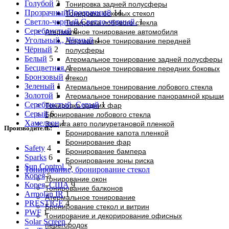
Голубой
2
Тонировка задней полусферы
Прозрачный
Прозрачный
14
Тонировка боковых стекол
Светло-черный.
Светло-черный.
1
Тонировка лобового стекла
Серебристый
8
Атермальное тонирование автомобиля
Угольный., Чёрный
4
Атермальное тонирование передней
Чёрный
2
полусферы
Белый
5
Атермальное тонирование задней полусферы
Бесцветная.
1
Атермальное тонирование передних боковых
Бронзовый
4
стекол
Зеленый
1
Атермальное тонирование лобового стекла
Золотой
1
Атермальное тонирование панорамной крыши
Серебристый, Серый
1
Тонировка задних фар
Серый
6
Бронирование лобового стекла
Хамелеон
1
Защита авто полиуретановой пленкой
Производитель:
Бронирование капота пленкой
Бронирование фар
Safety
4
Бронирование бампера
Sparks
6
Бронирование зоны риска
Sun Control.
5
Тонирование, бронирование стекол
Корея
5
Тонирование окон
Корея, США
9
Тонирование балконов
Armolan IR
1
Атермальное тонирование
PRESTIGE
4
Бронирование стекол и витрин
PWF
1
Тонирование и декорирование офисных
Solar Screen
2
перегородок