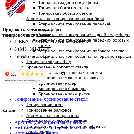
Тонировка задней полусферы
Тонировка боковых стекол
Тонировка лобового стекла
Атермальное тонирование автомобиля
Атермальное тонирование передней
полусферы
Продажа и установка
Атермальное тонирование задней полусферы
тонировочных пленок
Атермальное тонирование передних боковых
Г. ЕКАТЕРИНБУРГ, УЛ. БЕБЕЛЯ, 9
стекол
8 (343) 361-22-44
Атермальное тонирование лобового стекла
info@solncanet.ru
Атермальное тонирование панорамной крыши
Тонировка задних фар
Бронирование лобового стекла
Защита авто полиуретановой пленкой
Бронирование капота пленкой
Бронирование фар
Бронирование бампера
Бронирование зоны риска
Тонирование, бронирование стекол
Тонирование окон
Тонирование балконов
Каталог
Атермальное тонирование
Бронирование стекол и витрин
Архитектурные (оконные) пленки
Тонирование и декорирование офисных
Автомобильные тонировочные пленки
перегородок
Атермальные пленки