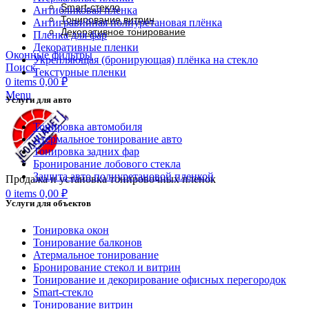
Smart-стекло
Антибликовая пленка
Тонирование витрин
Антигравийная полиуретановая плёнка
Декоративное тонирование
Пленка для фар
Декоративные пленки
Оконные фильтры
Укрепляющая (бронирующая) плёнка на стекло
Поиск
Текстурные пленки
0
items
0,00
₽
Menu
Услуги для авто
Тонировка автомобиля
Атермальное тонирование авто
Тонировка задних фар
Бронирование лобового стекла
Защита авто полиуретановой пленкой
Продажа и установка тонировочных пленок
0
items
0,00
₽
Услуги для объектов
Тонировка окон
Тонирование балконов
Атермальное тонирование
Бронирование стекол и витрин
Тонирование и декорирование офисных перегородок
Smart-стекло
Тонирование витрин