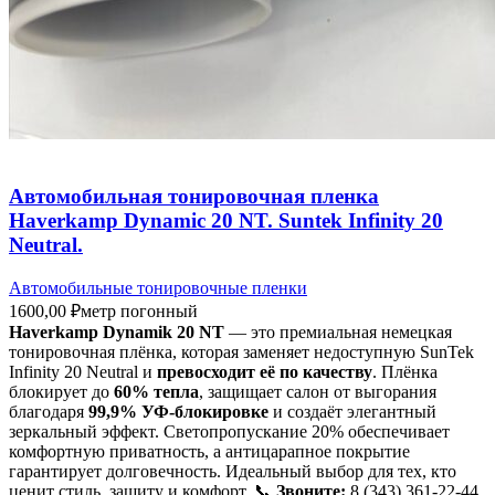
Автомобильная тонировочная пленка
Haverkamp Dynamiс 20 NT. Suntek Infinity 20
Neutral.
Автомобильные тонировочные пленки
1600,00
₽
метр погонный
Haverkamp Dynamik 20 NT
— это премиальная немецкая
тонировочная плёнка, которая заменяет недоступную SunTek
Infinity 20 Neutral и
превосходит её по качеству
. Плёнка
блокирует до
60% тепла
, защищает салон от выгорания
благодаря
99,9% УФ-блокировке
и создаёт элегантный
зеркальный эффект. Светопропускание 20% обеспечивает
комфортную приватность, а антицарапное покрытие
гарантирует долговечность. Идеальный выбор для тех, кто
ценит стиль, защиту и комфорт. 📞
Звоните:
8 (343) 361-22-44