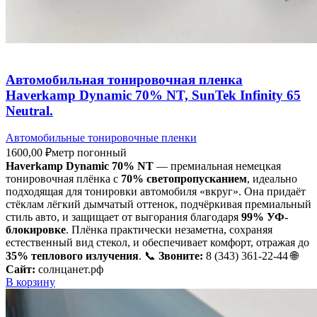
Автомобильная тонировочная пленка
Haverkamp Dynamic 70% NT, SunTek Infinity 65
Neutral.
Автомобильные тонировочные пленки
1600,00
₽
метр погонный
Haverkamp Dynamic 70% NT
— премиальная немецкая
тонировочная плёнка с
70% светопропусканием
, идеально
подходящая для тонировки автомобиля «вкруг». Она придаёт
стёклам лёгкий дымчатый оттенок, подчёркивая премиальный
стиль авто, и защищает от выгорания благодаря
99% УФ-
блокировке
. Плёнка практически незаметна, сохраняя
естественный вид стекол, и обеспечивает комфорт, отражая до
35% теплового излучения
. 📞
Звоните:
8 (343) 361-22-44 🌐
Сайт:
солнцанет.рф
В корзину