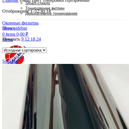
Главная
Товар Цвет тонировки
Прозрачный
Smart-стекло
Тонирование витрин
Отображение 1–12 из 14
Декоративное тонирование
Оконные фильтры
Поиск
Show sidebar
0
items
0,00
₽
Показать
9
12
18
24
Menu
Sold out
Продажа и установка тонировочных пленок
0
items
0,00
₽