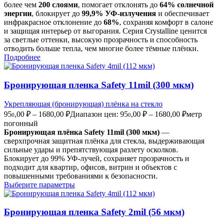
более чем
200 слоями
, помогает отклонять до
64% солнечной
энергии
, блокирует до
99,9% УФ-излучения
и обеспечивает
инфракрасное отклонение до
68%
, сохраняя комфорт в салоне
и защищая интерьер от выгорания. Серия Crystalline ценится
за светлые оттенки, высокую прозрачность и способность
отводить больше тепла, чем многие более тёмные плёнки.
Подробнее
Бронирующая пленка Safety 11mil (300 мкм)
Укрепляющая (бронирующая) плёнка на стекло
95
,00
₽
–
1680,00
₽
Диапазон цен: 95
,00 ₽ – 1680,00 ₽
метр
0
0
погонный
Бронирующая плёнка Safety 11mil (300 мкм)
—
сверхпрочная защитная плёнка для стекла, выдерживающая
сильные удары и препятствующая разлету осколков.
Блокирует до 99% УФ-лучей, сохраняет прозрачность и
подходит для квартир, офисов, витрин и объектов с
повышенными требованиями к безопасности.
Выберите параметры
Бронирующая пленка Safety 2mil (56 мкм)