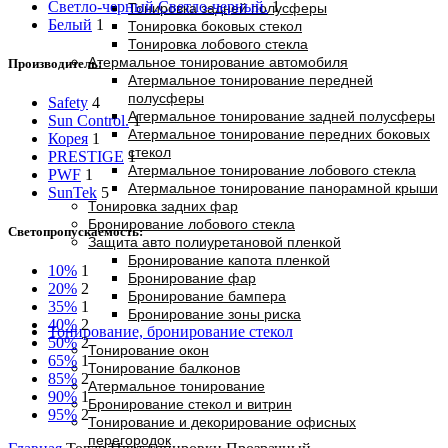
Светло-черный.
Светло-черный.
1
Тонировка задней полусферы
Белый
1
Тонировка боковых стекол
Тонировка лобового стекла
Атермальное тонирование автомобиля
Производитель:
Атермальное тонирование передней
полусферы
Safety
4
Атермальное тонирование задней полусферы
Sun Control.
1
Атермальное тонирование передних боковых
Корея
1
стекол
PRESTIGE
1
Атермальное тонирование лобового стекла
PWF
1
Атермальное тонирование панорамной крыши
SunTek
5
Тонировка задних фар
Бронирование лобового стекла
Светопропускаемость:
Защита авто полиуретановой пленкой
Бронирование капота пленкой
10%
1
Бронирование фар
20%
2
Бронирование бампера
35%
1
Бронирование зоны риска
40%
2
Тонирование, бронирование стекол
50%
2
Тонирование окон
65%
1
Тонирование балконов
85%
2
Атермальное тонирование
90%
1
Бронирование стекол и витрин
95%
2
Тонирование и декорирование офисных
перегородок