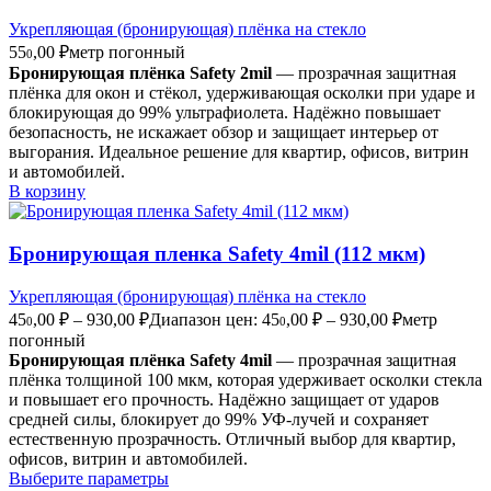
Укрепляющая (бронирующая) плёнка на стекло
55
,00
₽
метр погонный
0
Бронирующая плёнка Safety 2mil
— прозрачная защитная
плёнка для окон и стёкол, удерживающая осколки при ударе и
блокирующая до 99% ультрафиолета. Надёжно повышает
безопасность, не искажает обзор и защищает интерьер от
выгорания. Идеальное решение для квартир, офисов, витрин
и автомобилей.
В корзину
Бронирующая пленка Safety 4mil (112 мкм)
Укрепляющая (бронирующая) плёнка на стекло
45
,00
₽
–
930,00
₽
Диапазон цен: 45
,00 ₽ – 930,00 ₽
метр
0
0
погонный
Бронирующая плёнка Safety 4mil
— прозрачная защитная
плёнка толщиной 100 мкм, которая удерживает осколки стекла
и повышает его прочность. Надёжно защищает от ударов
средней силы, блокирует до 99% УФ-лучей и сохраняет
естественную прозрачность. Отличный выбор для квартир,
офисов, витрин и автомобилей.
Выберите параметры