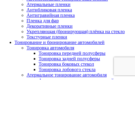
Атермальные пленки
Антибликовая пленка
Антигравийная пленка
Пленка для фар
Декоративные пленки
Укрепляющая (бронирующая) плёнка на стекло
Текстурные пленки
Тонирование и бронирование автомобилей
Тонировка автомобиля
Тонировка передней полусферы
Тонировка задней полусферы
Тонировка боковых стекол
Тонировка лобового стекла
Атермальное тонирование автомобиля
Атермальное тонирование передней
полусферы
Атермальное тонирование задней полусферы
Атермальное тонирование передних
боковых стекол
Атермальное тонирование лобового стекла
Атермальное тонирование
панорамной крыши
Тонировка задних фар
Бронирование лобового стекла
Защита авто полиуретановой пленкой