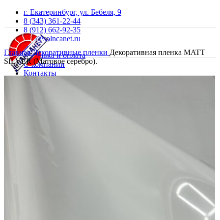
г. Екатеринбург, ул. Бебеля, 9
8 (343) 361-22-44
8 (912) 662-92-35
info@solncanet.ru
Главная
Декоративные пленки
Декоративная пленка MATT
Доставка и оплата
SILVER (Матовое серебро).
О компании
Контакты
Продажа и установка
Online запись
тонировочных пленок
8 (343) 361-22-44
Онлайн-запись
Продажа пленок
Архитектурные (оконные) пленки
Автомобильные тонировочные пленки
Атермальные пленки
Антибликовая пленка
Антигравийная пленка
Пленка для фар
Декоративные пленки
Укрепляющая (бронирующая) плёнка на стекло
Текстурные пленки
Тонирование и бронирование автомобилей
Тонировка автомобиля
Тонировка передней полусферы