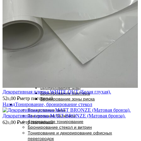
Тонировка задней полусферы
Тонировка боковых стекол
Тонировка лобового стекла
Атермальное тонирование автомобиля
Атермальное тонирование передней
полусферы
Атермальное тонирование задней полусферы
Атермальное тонирование передних боковых
стекол
Атермальное тонирование лобового стекла
Атермальное тонирование панорамной крыши
Тонировка задних фар
Бронирование лобового стекла
Защита авто полиуретановой пленкой
Бронирование капота пленкой
Бронирование фар
Декоративная пленка WHITE OUT (Белая глухая).
Бронирование бампера
52
,00
₽
метр погонный
Бронирование зоны риска
0
Назад
Тонирование, бронирование стекол
Тонирование окон
Декоративная пленка MATT BRONZE (Матовая бронза).
Тонирование балконов
Атермальное тонирование
62
,00
₽
метр погонный
0
Бронирование стекол и витрин
Тонирование и декорирование офисных
перегородок