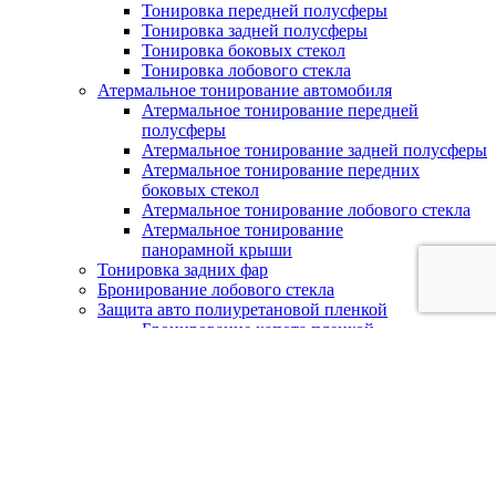
Тонировка передней полусферы
Тонировка задней полусферы
Тонировка боковых стекол
Тонировка лобового стекла
Атермальное тонирование автомобиля
Атермальное тонирование передней
полусферы
Атермальное тонирование задней полусферы
Атермальное тонирование передних
боковых стекол
Атермальное тонирование лобового стекла
Атермальное тонирование
панорамной крыши
Тонировка задних фар
Бронирование лобового стекла
Защита авто полиуретановой пленкой
Бронирование капота пленкой
Бронирование фар
Бронирование бампера
Бронирование зоны риска
Тонирование, бронирование стекол
Тонирование окон
Тонирование балконов
Атермальное тонирование
Бронирование стекол и витрин