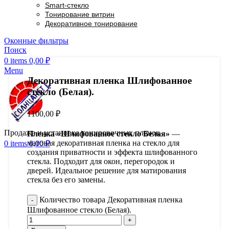
Smart-стекло
Тонирование витрин
Декоративное тонирование
Оконные фильтры
Поиск
0
items
0,00
₽
Menu
Декоративная пленка Шлифованное
стекло (Белая).
1100,00
₽
Продажа и установка тонировочных пленок
Пленка «Шлифованное стекло Белая»
—
матовая декоративная пленка на стекло для
0
items
0,00
₽
создания приватности и эффекта шлифованного
стекла. Подходит для окон, перегородок и
дверей. Идеальное решение для матирования
стекла без его замены.
Количество товара Декоративная пленка
Шлифованное стекло (Белая).