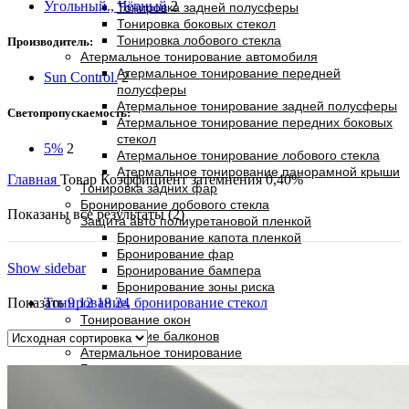
Угольный., Чёрный
2
Тонировка задней полусферы
Тонировка боковых стекол
Тонировка лобового стекла
Производитель:
Атермальное тонирование автомобиля
Атермальное тонирование передней
Sun Control.
2
полусферы
Атермальное тонирование задней полусферы
Светопропускаемость:
Атермальное тонирование передних боковых
стекол
5%
2
Атермальное тонирование лобового стекла
Атермальное тонирование панорамной крыши
Главная
Товар Коэффициент затемнения
0,40%
Тонировка задних фар
Бронирование лобового стекла
Показаны все результаты (2)
Защита авто полиуретановой пленкой
Бронирование капота пленкой
Бронирование фар
Show sidebar
Бронирование бампера
Бронирование зоны риска
Тонирование, бронирование стекол
Показать
9
12
18
24
Тонирование окон
Тонирование балконов
Атермальное тонирование
Бронирование стекол и витрин
Тонирование и декорирование офисных
перегородок