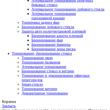
Атермальное тонирование передних
боковых стекол
Атермальное тонирование лобового стекла
Атермальное тонирование
панорамной крыши
Тонировка задних фар
Бронирование лобового стекла
Защита авто полиуретановой пленкой
Бронирование капота пленкой
Бронирование фар
Бронирование бампера
Бронирование зоны риска
Тонирование, бронирование стекол
Тонирование окон
Тонирование балконов
Атермальное тонирование
Бронирование стекол и витрин
Тонирование и декорирование офисных
перегородок
Smart-стекло
Тонирование витрин
Декоративное тонирование
Корзина
Закрыть