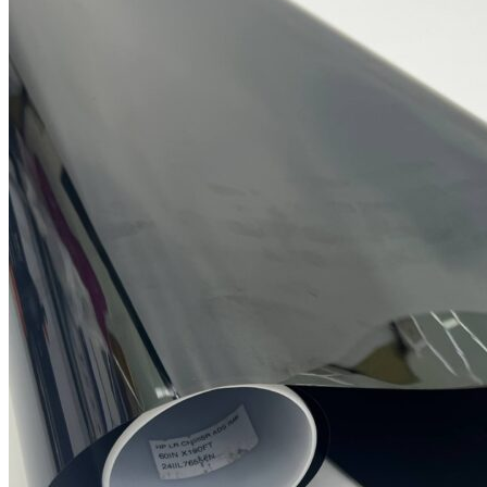
Smart-стекло
Тонирование витрин
Декоративное тонирование
Оконные фильтры
Поиск
0
items
0,00
₽
Menu
Продажа и установка тонировочных пленок
0
items
0,00
₽