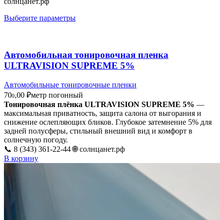
солнцанет.рф
Выберите параметры
Автомобильная тонировочная пленка
ULTRAVISION SUPREME 5%
Автомобильные тонировочные пленки
70
,00
₽
метр погонный
0
Тонировочная плёнка ULTRAVISION SUPREME 5%
—
максимальная приватность, защита салона от выгорания и
снижение ослепляющих бликов. Глубокое затемнение 5% для
задней полусферы, стильный внешний вид и комфорт в
солнечную погоду.
📞 8 (343) 361-22-44 🌐 солнцанет.рф
В корзину