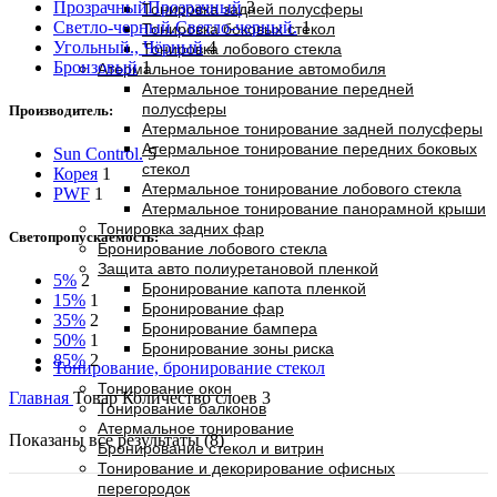
Прозрачный
Прозрачный
3
Тонировка задней полусферы
Светло-черный.
Светло-черный.
1
Тонировка боковых стекол
Угольный., Чёрный
4
Тонировка лобового стекла
Бронзовый
1
Атермальное тонирование автомобиля
Атермальное тонирование передней
полусферы
Производитель:
Атермальное тонирование задней полусферы
Атермальное тонирование передних боковых
Sun Control.
5
стекол
Корея
1
Атермальное тонирование лобового стекла
PWF
1
Атермальное тонирование панорамной крыши
Тонировка задних фар
Светопропускаемость:
Бронирование лобового стекла
Защита авто полиуретановой пленкой
5%
2
Бронирование капота пленкой
15%
1
Бронирование фар
35%
2
Бронирование бампера
50%
1
Бронирование зоны риска
85%
2
Тонирование, бронирование стекол
Тонирование окон
Главная
Товар Количество слоев
3
Тонирование балконов
Атермальное тонирование
Показаны все результаты (8)
Бронирование стекол и витрин
Тонирование и декорирование офисных
перегородок