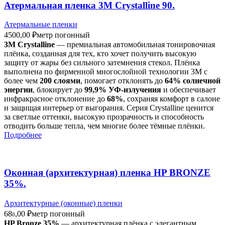
Атермальная пленка 3M Crystalline 90.
Атермальные пленки
4500,00
₽
метр погонный
3M Crystalline
— премиальная автомобильная тонировочная
плёнка, созданная для тех, кто хочет получить высокую
защиту от жары без сильного затемнения стекол. Плёнка
выполнена по фирменной многослойной технологии 3M с
более чем
200 слоями
, помогает отклонять до
64% солнечной
энергии
, блокирует до
99,9% УФ-излучения
и обеспечивает
инфракрасное отклонение до
68%
, сохраняя комфорт в салоне
и защищая интерьер от выгорания. Серия Crystalline ценится
за светлые оттенки, высокую прозрачность и способность
отводить больше тепла, чем многие более тёмные плёнки.
Подробнее
Оконная (архитектурная) пленка HP BRONZE
35%.
Архитектурные (оконные) пленки
68
,00
₽
метр погонный
0
HP Bronze 35%
— архитектурная плёнка с элегантным