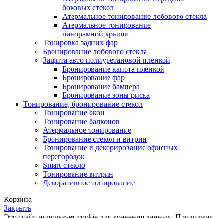
боковых стекол
Атермальное тонирование лобового стекла
Атермальное тонирование
панорамной крыши
Тонировка задних фар
Бронирование лобового стекла
Защита авто полиуретановой пленкой
Бронирование капота пленкой
Бронирование фар
Бронирование бампера
Бронирование зоны риска
Тонирование, бронирование стекол
Тонирование окон
Тонирование балконов
Атермальное тонирование
Бронирование стекол и витрин
Тонирование и декорирование офисных
перегородок
Smart-стекло
Тонирование витрин
Декоративное тонирование
Корзина
Закрыть
Этот сайт использует cookie для хранения данных. Продолжая