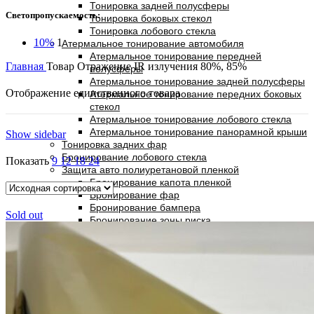
Тонировка задней полусферы
Светопропускаемость:
Тонировка боковых стекол
Тонировка лобового стекла
10%
1
Атермальное тонирование автомобиля
Атермальное тонирование передней
Главная
Товар Отражение IR излучения
80%, 85%
полусферы
Атермальное тонирование задней полусферы
Отображение единственного товара
Атермальное тонирование передних боковых
стекол
Атермальное тонирование лобового стекла
Атермальное тонирование панорамной крыши
Show sidebar
Тонировка задних фар
Бронирование лобового стекла
Показать
9
12
18
24
Защита авто полиуретановой пленкой
Бронирование капота пленкой
Бронирование фар
Бронирование бампера
Sold out
Бронирование зоны риска
Тонирование, бронирование стекол
Тонирование окон
Тонирование балконов
Атермальное тонирование
Бронирование стекол и витрин
Тонирование и декорирование офисных
перегородок