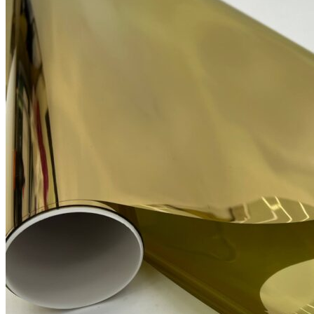
Smart-стекло
Тонирование витрин
Декоративное тонирование
Оконные фильтры
Поиск
0
items
0,00
₽
Menu
Продажа и установка тонировочных пленок
0
items
0,00
₽