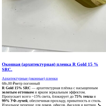
Оконная (архитектурная) пленка R Gold 15 %
SRC.
Архитектурные (оконные) пленки
68
,00
₽
метр погонный
0
R Gold 15% SRC
— архитектурная плёнка с насыщенным
золотым оттенком
и ярким зеркальным эффектом.
Пропускает всего ~15% света, блокирует до
75% тепла
и
99% УФ-лучей
, обеспечивая прохладу, приватность и стиль.
Идеальное решение для домов, офисов, фасадов и витрин. 📞