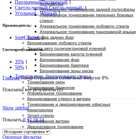
Прозрачный
Прозрачный
1
полусферы
Светло-черный.
Светло-черный.
1
Атермальное тонирование задней полусферы
Угольный., Чёрный
1
Атермальное тонирование передних боковых
стекол
Производитель:
Атермальное тонирование лобового стекла
Атермальное тонирование панорамной крыши
Тонировка задних фар
Sun Control.
2
Бронирование лобового стекла
Защита авто полиуретановой пленкой
Светопропускаемость:
Бронирование капота пленкой
Бронирование фар
35%
1
Бронирование бампера
50%
1
Бронирование зоны риска
Тонирование, бронирование стекол
Главная
Товар Отражение солнечной энергии
8%
Тонирование окон
Тонирование балконов
Показаны все результаты (2)
Атермальное тонирование
Бронирование стекол и витрин
Тонирование и декорирование офисных
Show sidebar
перегородок
Smart-стекло
Показать
9
12
18
24
Тонирование витрин
Декоративное тонирование
Оконные фильтры