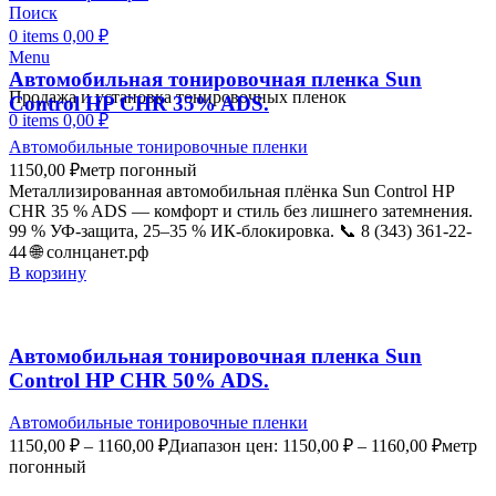
Поиск
0
items
0,00
₽
Menu
Автомобильная тонировочная пленка Sun
Продажа и установка тонировочных пленок
Control HP CHR 35% ADS.
0
items
0,00
₽
Автомобильные тонировочные пленки
1150,00
₽
метр погонный
Металлизированная автомобильная плёнка Sun Control HP
CHR 35 % ADS — комфорт и стиль без лишнего затемнения.
99 % УФ-защита, 25–35 % ИК-блокировка. 📞 8 (343) 361-22-
44 🌐 солнцанет.рф
В корзину
Автомобильная тонировочная пленка Sun
Control HP CHR 50% ADS.
Автомобильные тонировочные пленки
1150,00
₽
–
1160,00
₽
Диапазон цен: 1150,00 ₽ – 1160,00 ₽
метр
погонный