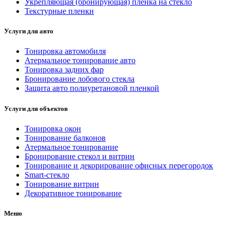
Укрепляющая (бронирующая) плёнка на стекло
Текстурные пленки
Услуги для авто
Тонировка автомобиля
Атермальное тонирование авто
Тонировка задних фар
Бронирование лобового стекла
Защита авто полиуретановой пленкой
Услуги для объектов
Тонировка окон
Тонирование балконов
Атермальное тонирование
Бронирование стекол и витрин
Тонирование и декорирование офисных перегородок
Smart-стекло
Тонирование витрин
Декоративное тонирование
Меню