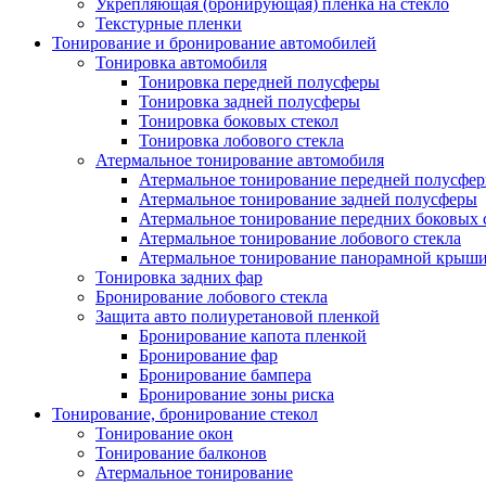
Укрепляющая (бронирующая) плёнка на стекло
Текстурные пленки
Тонирование и бронирование автомобилей
Тонировка автомобиля
Тонировка передней полусферы
Тонировка задней полусферы
Тонировка боковых стекол
Тонировка лобового стекла
Атермальное тонирование автомобиля
Атермальное тонирование передней полусфе
Атермальное тонирование задней полусферы
Атермальное тонирование передних боковых 
Атермальное тонирование лобового стекла
Атермальное тонирование панорамной крыш
Тонировка задних фар
Бронирование лобового стекла
Защита авто полиуретановой пленкой
Бронирование капота пленкой
Бронирование фар
Бронирование бампера
Бронирование зоны риска
Тонирование, бронирование стекол
Тонирование окон
Тонирование балконов
Атермальное тонирование