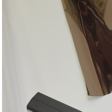
Декоративное тонирование
Оконные фильтры
Поиск
0
items
0,00
₽
Menu
Продажа и установка тонировочных пленок
0
items
0,00
₽