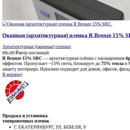
Оконная (архитектурная) пленка R Bronze 15% S
Архитектурные (оконные) пленки
68
,00
₽
метр погонный
0
R Bronze 15% SRC
— архитектурная плёнка с насыщенным
б
эффектом. Пропускает ~15% света, блокирует до
75% тепла
и
защиту интерьера. Идеально подходит для домов, офисов, фасадо
В корзину
Продажа и установка
тонировочных пленок
Г. ЕКАТЕРИНБУРГ, УЛ. БЕБЕЛЯ, 9