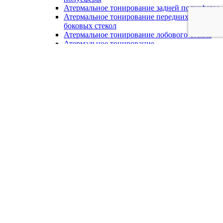
Атермальное тонирование задней полусферы
Атермальное тонирование передних
боковых стекол
Атермальное тонирование лобового стекла
Атермальное тонирование
панорамной крыши
Тонировка задних фар
Бронирование лобового стекла
Защита авто полиуретановой пленкой
Бронирование капота пленкой
Бронирование фар
Бронирование бампера
Бронирование зоны риска
Тонирование, бронирование стекол
Тонирование окон
Тонирование балконов
Атермальное тонирование
Бронирование стекол и витрин
Тонирование и декорирование офисных
перегородок
Smart-стекло
Тонирование витрин
Декоративное тонирование
Корзина