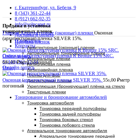
г. Екатеринбург, ул. Бебеля, 9
8 (343) 361-22-44
8 (912) 662-92-35
info@solncanet.ru
Продажа и установка
тонировочных пленок
Главная
Архитектурные (оконные) пленки
Оконная
Доставка и оплата
(архитектурная) пленка SILVER 15%.
О компании
Продажа пленок
Контакты
Архитектурные (оконные) пленки
Автомобильные тонировочные пленки
Оконная (архитектурная) пленка R Bronze 15% SRC.
Online запись
Атермальные пленки
8 (343) 361-22-44
68
,00
₽
метр погонный
0
Антибликовая пленка
Онлайн-запись
Назад
Антигравийная пленка
Пленка для фар
Оконная (архитектурная) пленка SILVER 35%.
55
,00
₽
метр
Декоративные пленки
0
погонный
Укрепляющая (бронирующая) плёнка на стекло
Текстурные пленки
Тонирование и бронирование автомобилей
Тонировка автомобиля
Тонировка передней полусферы
Тонировка задней полусферы
Тонировка боковых стекол
Тонировка лобового стекла
Атермальное тонирование автомобиля
Атермальное тонирование передней