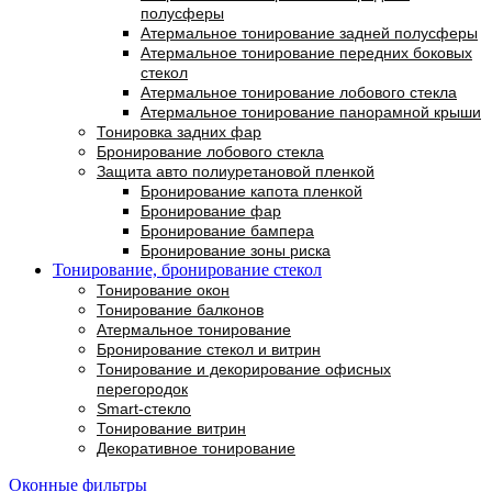
полусферы
Атермальное тонирование задней полусферы
Атермальное тонирование передних боковых
стекол
Атермальное тонирование лобового стекла
Атермальное тонирование панорамной крыши
Тонировка задних фар
Бронирование лобового стекла
Защита авто полиуретановой пленкой
Бронирование капота пленкой
Бронирование фар
Бронирование бампера
Бронирование зоны риска
Тонирование, бронирование стекол
Тонирование окон
Тонирование балконов
Атермальное тонирование
Бронирование стекол и витрин
Тонирование и декорирование офисных
перегородок
Smart-стекло
Click to enlarge
Тонирование витрин
Декоративное тонирование
Оконные фильтры