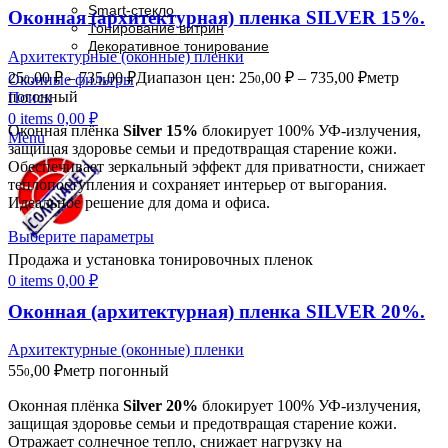
Smart-стекло
Оконная (архитектурная) пленка SILVER 15%.
Тонирование витрин
Декоративное тонирование
Архитектурные (оконные) пленки
25
,00
₽
–
735,00
₽
Диапазон цен: 25
,00 ₽ – 735,00 ₽
метр
Оконные фильтры
0
0
погонный
Поиск
0
items
0,00
₽
Оконная плёнка
Silver 15%
блокирует 100% УФ-излучения,
Menu
защищая здоровье семьи и предотвращая старение кожи.
Обеспечивает зеркальный эффект для приватности, снижает
теплопоступления и сохраняет интерьер от выгорания.
Идеальное решение для дома и офиса.
Выберите параметры
Продажа и установка тонировочных пленок
0
items
0,00
₽
Оконная (архитектурная) пленка SILVER 20%.
Архитектурные (оконные) пленки
55
,00
₽
метр погонный
0
Оконная плёнка
Silver 20%
блокирует 100% УФ-излучения,
защищая здоровье семьи и предотвращая старение кожи.
Отражает солнечное тепло, снижает нагрузку на