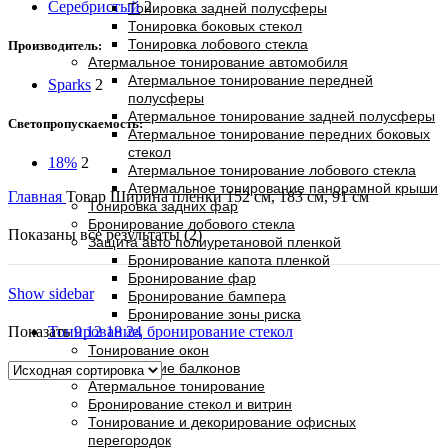
Серебристый
2
Тонировка задней полусферы
Тонировка боковых стекол
Тонировка лобового стекла
Производитель:
Атермальное тонирование автомобиля
Атермальное тонирование передней
Sparks
2
полусферы
Атермальное тонирование задней полусферы
Светопропускаемость:
Атермальное тонирование передних боковых
стекол
18%
2
Атермальное тонирование лобового стекла
Атермальное тонирование панорамной крыши
Главная
Товар Ширина пленки
152 см, 183 см, 91 см
Тонировка задних фар
Бронирование лобового стекла
Показаны все результаты (2)
Защита авто полиуретановой пленкой
Бронирование капота пленкой
Бронирование фар
Show sidebar
Бронирование бампера
Бронирование зоны риска
Тонирование, бронирование стекол
Показать
9
12
18
24
Тонирование окон
Тонирование балконов
Атермальное тонирование
Бронирование стекол и витрин
Тонирование и декорирование офисных
перегородок