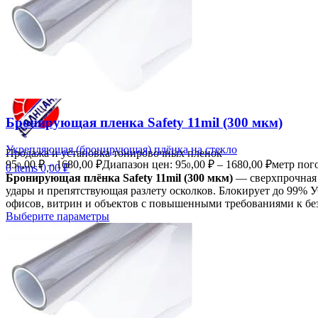
Декоративное тонирование
Оконные фильтры
Поиск
0
items
0,00
₽
Menu
Бронирующая пленка Safety 11mil (300 мкм)
Укрепляющая (бронирующая) плёнка на стекло
Продажа и установка тонировочных пленок
95
,00
₽
–
1680,00
₽
Диапазон цен: 95
,00 ₽ – 1680,00 ₽
метр по
0
0
0
items
0,00
₽
Бронирующая плёнка Safety 11mil (300 мкм)
— сверхпрочная 
удары и препятствующая разлету осколков. Блокирует до 99% У
офисов, витрин и объектов с повышенными требованиями к б
Выберите параметры