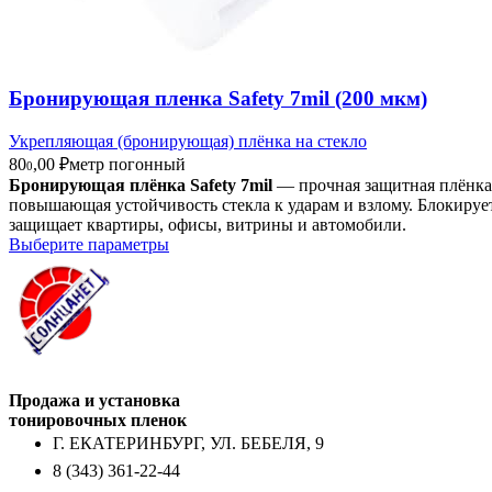
Бронирующая пленка Safety 7mil (200 мкм)
Укрепляющая (бронирующая) плёнка на стекло
80
,00
₽
метр погонный
0
Бронирующая плёнка Safety 7mil
— прочная защитная плёнка
повышающая устойчивость стекла к ударам и взлому. Блокирует
защищает квартиры, офисы, витрины и автомобили.
Выберите параметры
Продажа и установка
тонировочных пленок
Г. ЕКАТЕРИНБУРГ, УЛ. БЕБЕЛЯ, 9
8 (343) 361-22-44