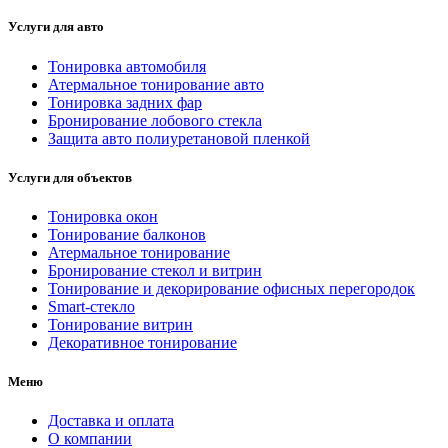
Услуги для авто
Тонировка автомобиля
Атермальное тонирование авто
Тонировка задних фар
Бронирование лобового стекла
Защита авто полиуретановой пленкой
Услуги для объектов
Тонировка окон
Тонирование балконов
Атермальное тонирование
Бронирование стекол и витрин
Тонирование и декорирование офисных перегородок
Smart-стекло
Тонирование витрин
Декоративное тонирование
Меню
Доставка и оплата
О компании