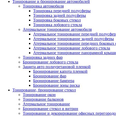
Тонирование и бронирование автомобилей
Тонировка автомобиля
Тонировка передней полусферы
Тонировка задней полусферы
Тонировка боковых стекол
Тонировка лобового стекла
Атермальное тонирование автомобиля
Атермальное тонирование передней полусфе
Атермальное тонирование задней полусферы
Атермальное тонирование передних боковых 
Атермальное тонирование лобового стекла
Атермальное тонирование панорамной крыш
Тонировка задних фар
Бронирование лобового стекла
Защита авто полиуретановой пленкой
Бронирование капота пленкой
Бронирование фар
Бронирование бампера
Бронирование зоны риска
Тонирование, бронирование стекол
Тонирование окон
Тонирование балконов
Атермальное тонирование
Бронирование стекол и витрин
Тонирование и декорирование офисных перегородо