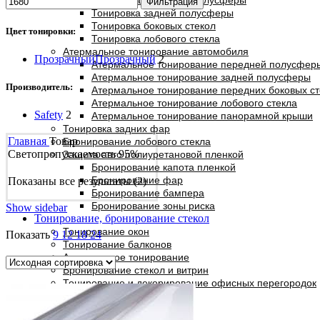
Тонировка передней полусферы
Фильтрация
Тонировка задней полусферы
Тонировка боковых стекол
Цвет тонировки:
Тонировка лобового стекла
Атермальное тонирование автомобиля
Прозрачный
Прозрачный
2
Атермальное тонирование передней полусфер
Атермальное тонирование задней полусферы
Производитель:
Атермальное тонирование передних боковых ст
Атермальное тонирование лобового стекла
Safety
2
Атермальное тонирование панорамной крыши
Тонировка задних фар
Главная
Товар
Бронирование лобового стекла
Светопропускаемость
95%
Защита авто полиуретановой пленкой
Бронирование капота пленкой
Бронирование фар
Показаны все результаты (2)
Бронирование бампера
Бронирование зоны риска
Show sidebar
Тонирование, бронирование стекол
Тонирование окон
Показать
9
12
18
24
Тонирование балконов
Атермальное тонирование
Бронирование стекол и витрин
Тонирование и декорирование офисных перегородок
Smart-стекло
Тонирование витрин