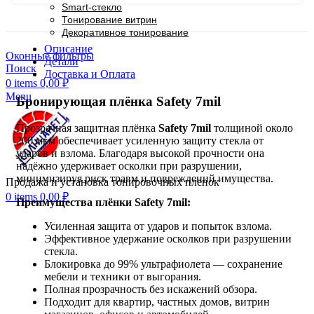
Smart-стекло
Тонирование витрин
Декоративное тонирование
Описание
Оконные фильтры
Детали
Поиск
Доставка и Оплата
0
items
0,00
₽
Menu
Бронирующая плёнка Safety 7mil
Прозрачная защитная плёнка
Safety 7mil
толщиной около
200 мкм обеспечивает усиленную защиту стекла от
ударов и взлома. Благодаря высокой прочности она
надёжно удерживает осколки при разрушении,
минимизируя риск травм и повреждений имущества.
Продажа и установка тонировочных пленок
0
items
0,00
₽
Преимущества плёнки Safety 7mil:
Усиленная защита от ударов и попыток взлома.
Эффективное удержание осколков при разрушении
стекла.
Блокировка до 99% ультрафиолета — сохранение
мебели и техники от выгорания.
Полная прозрачность без искажений обзора.
Подходит для квартир, частных домов, витрин